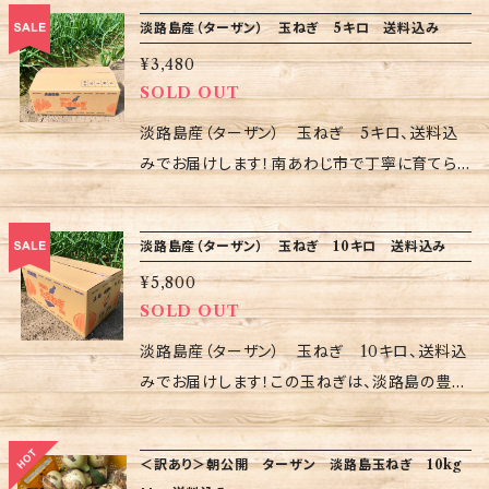
し上がりいただける最高級の品です。糖度が高
淡路島産（ターザン） 玉ねぎ 5キロ 送料込み
く、甘みが豊かなこの玉ねぎは、そのジューシー
¥3,480
さと旨味で口の中で広がります。 淡路島の豊か
SOLD OUT
な自然環境と、地元農家の愛情を込めて育てら
れた玉ねぎは、素材本来の美味しさを体感でき
淡路島産（ターザン） 玉ねぎ 5キロ、送料込
る逸品です。料理にはもちろん、生でもその美味
みでお届けします！南あわじ市で丁寧に育てら
しさをお楽しみいただけます。食卓に彩りを添え
れたターザン玉ねぎは、甘みが強く、サクッとし
るターザン玉ねぎは、家族や友人との食事をより
た食感が特徴です。料理に使うだけでなく、生で
淡路島産（ターザン） 玉ねぎ 10キロ 送料込み
一層楽しくすることでしょう。 "ターザン"というネ
サラダなどにも最適で、あなたの食卓に彩りを添
ーミングには、玉ねぎのフレッシュな旨味がダイ
¥5,800
えます。 淡路島の豊かな土壌と気候で栽培され
SOLD OUT
ナミックに感じられるような意味が込められて
たこの玉ねぎは、当地の農家の情熱が込められ
います。この特別な味わいをぜひご堪能くださ
ています。一つ一つの玉ねぎは、まさに「ほんまも
淡路島産（ターザン） 玉ねぎ 10キロ、送料込
い！あなたの食生活に淡路島の自然の恵みをお
ん」の味わいで、日々の食事をより特別なものに
みでお届けします！この玉ねぎは、淡路島の豊か
届けします。 ※玉ねぎは直射日光を避け、風通
することでしょう。 「ターザン」という名には、この
な自然によって育まれた特別な品であり、甘みと
しの良い冷暗所で保存してください。
玉ねぎの豊かな甘みが、まるでジャングルを舞う
旨味がぎゅっと詰まっています。お料理に使うだ
＜訳あり＞朝公開 ターザン 淡路島玉ねぎ 10kg
ターザンのようにあなたの味覚を旅させるという
けでなく、生食としてもその美味しさを堪能でき