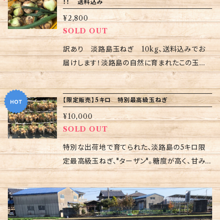
！！ 送料込み
意味が込められています。新鮮な淡路島産ター
ます。 ターザン玉ねぎは、特に糖度が高く、ジュ
¥2,800
ザン玉ねぎの美味しさを、ぜひお楽しみくださ
ーシーな食感が特徴です。毎日の食卓に彩りを
SOLD OUT
い！ ※玉ねぎは直射日光を避け、冷暗所で保管
添え、サラダや煮物、炒め物など、さまざまな料
してください。
理に役立つこと間違いなしです。淡路島の自然の
訳あり 淡路島玉ねぎ 10kg、送料込みでお
恵みを感じながら、家族や友人と共に囲む食事
届けします！淡路島の自然に育まれたこの玉ね
がより一層楽しいものになることでしょう。 「タ
ぎは、二等品や小玉が混在していますが、味は一
ーザン」という名前には、玉ねぎの豊かな旨みが
級品！どんな料理にもぴったりで、あなたの食卓
【限定販売】5キロ 特別最高級玉ねぎ
まるでジャングルを駆け巡るターザンのように、
を豊かに彩ります。 不定期で朝に公開されるこ
¥10,000
あなたの味蕾を刺激するという意味が込められ
の特別な商品は、採れたての新鮮さをそのまま
SOLD OUT
ています。この素晴らしい味わいを、ぜひご体験く
お届け。炒め物や煮物、サラダなど、さまざまな
ださい！ ※玉ねぎは直射日光を避け、風通しの
料理に使えて、どんな家庭でも大活躍します。子
特別な出荷地で育てられた、淡路島の5キロ限
良い冷暗所で保存してください。
どもから大人まで、みんなに愛される味わいが
定最高級玉ねぎ、"ターザン"。糖度が高く、甘み
魅力です。 訳ありとはいえ、その味わいは折り紙
が豊富なこの玉ねぎは、そのジューシーな食感
付き。淡路島の自然が育んだ旨みと甘みを、ぜひ
と旨味で人気を誇ります。料理に使うだけでな
お楽しみください。この玉ねぎがあれば、料理の
く、生でも美味しく召し上がれます。 淡路島の自
幅が広がり、食事の時間がさらに楽しくなること
然豊かな環境で育った玉ねぎは、その品質の高