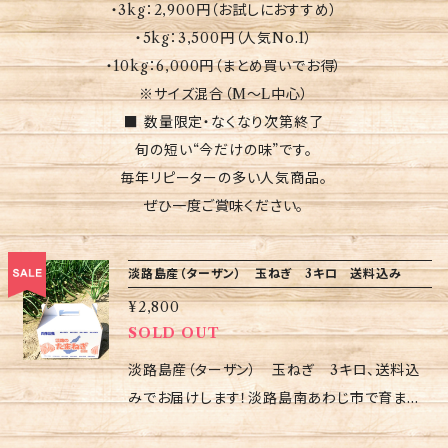
・3kg：2,900円（お試しにおすすめ）
・5kg：3,500円（人気No.1）
・10kg：6,000円（まとめ買いでお得）
※サイズ混合（M〜L中心）
■ 数量限定・なくなり次第終了
旬の短い“今だけの味”です。
毎年リピーターの多い人気商品。
ぜひ一度ご賞味ください。
淡路島産（ターザン） 玉ねぎ 3キロ 送料込み
¥2,800
SOLD OUT
淡路島産（ターザン） 玉ねぎ 3キロ、送料込
みでお届けします！淡路島南あわじ市で育まれ
たこのターザン玉ねぎは、減農薬で安心してお召