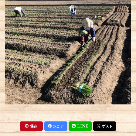
間違いなしです！ ※玉ねぎは風通しの良い冷暗
さから厳選されて限定的に販売されています。地
所で保存してください。
元農家の愛情をたっぷり注いで成長された一粒
一粒が、贅沢な味わいを約束します。 "ターザ
ン"という名前には、玉ねぎの旨みがジャングル
を駆け巡るターザンのように、あなたの味蕾を刺
激するという意味が込められています。この極上
の味わいをぜひお楽しみください。 ※購入後は
冷暗所にて保管ください。
保存
シェア
LINE
ポスト