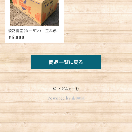
淡路島産（ターザン） 玉ねぎ
10キロ 送料込み
¥5,800
商品一覧に戻る
© とどふぁーむ
Powered by