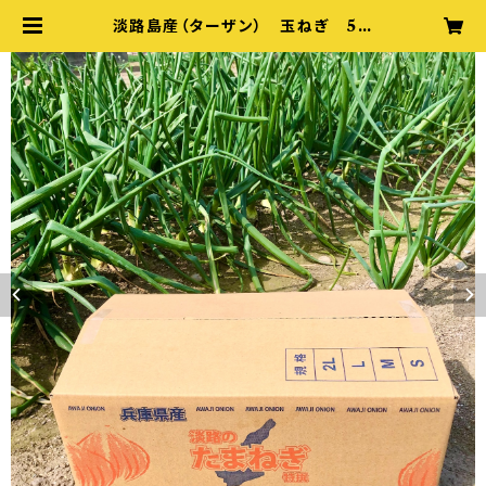
淡路島産（ターザン） 玉ねぎ 5キ
ロ 送料込み | とどふぁーむ